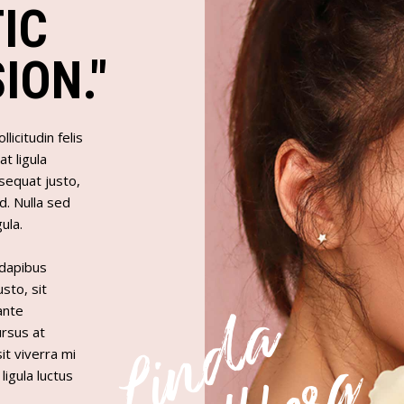
IC
ION."
licitudin felis
at ligula
onsequat justo,
d. Nulla sed
gula.
 dapibus
usto, sit
L
i
n
d
a
H
a
l
l
b
e
r
ante
ursus at
it viverra mi
 ligula luctus