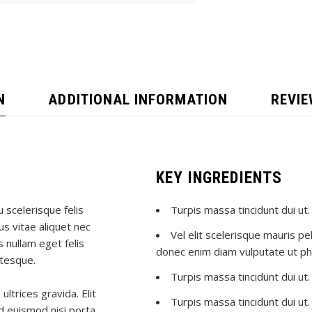
N
ADDITIONAL INFORMATION
REVIE
KEY INGREDIENTS
 scelerisque felis
Turpis massa tincidunt dui ut. 
s vitae aliquet nec
Vel elit scelerisque mauris pe
 nullam eget felis
donec enim diam vulputate ut ph
ntesque.
Turpis massa tincidunt dui ut. 
ltrices gravida. Elit
Turpis massa tincidunt dui ut. 
d euismod nisi porta