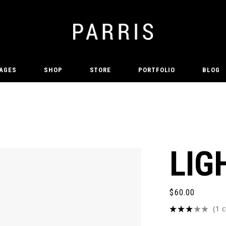
AGES
SHOP
STORE
PORTFOLIO
BLOG
LIG
$
60.00
(
1
c