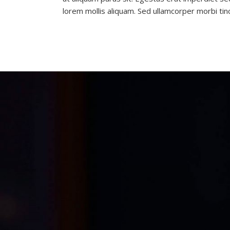
lorem mollis aliquam. Sed ullamcorper morbi tinc