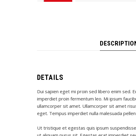
DESCRIPTIO
DETAILS
Dui sapien eget mi proin sed libero enim sed. Eu
imperdiet proin fermentum leo. Mi ipsum faucibu
ullamcorper sit amet. Ullamcorper sit amet risus
eget. Tempus imperdiet nulla malesuada pelle
Ut tristique et egestas quis ipsum suspendisse u
ut aliquam purus sit. Egestas erat imperdiet se