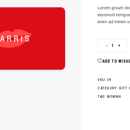
Lorem ipsum dolo
eiusmod tempor 
enim ad minim v
-
+
ADD TO WISH
SKU:
39
CATEGORY:
GIFT 
TAG:
WOMAN