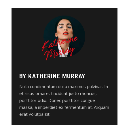
K
a
t
h
e
ri
n
e
M
u
r
r
a
y
BY
KATHERINE MURRAY
Nulla condimentum dui a maximus pulvinar. In
et risus ornare, tincidunt justo rhoncus,
porttitor odio. Donec porttitor congue
massa, a imperdiet ex fermentum at. Aliquam
erat volutpa sit.