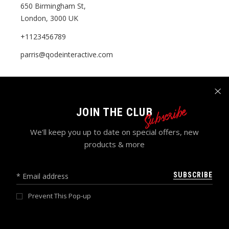
650 Birmingham St,
London, 3000 UK
+1123456789
parris@qodeinteractive.com
ABOUT US
Who We Are
Subscribe
JOIN THE CLUB
Video Tutorials
We'll keep you up to date on special offers, new
Our Collections
products & more
Gift Cards
SUBSCRIBE
CUSTOMER SERVICE
Prevent This Pop-up
My account