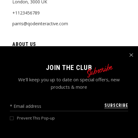
London, 3000 UK
+1123456789
parris@qodeinteractive.com
ABOUT US
Who We Are
Subscribe
Video Tutorials
JOIN THE CLUB
Our Collections
We'll keep you up to date on special offers, new
products & more
Gift Cards
SUBSCRIBE
CUSTOMER SERVICE
Prevent This Pop-up
My account
Order tracking