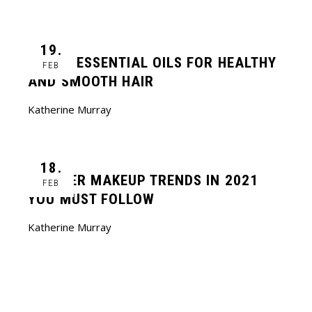
19.
MAGIC ESSENTIAL OILS FOR HEALTHY
FEB
AND SMOOTH HAIR
Katherine Murray
18.
SUMMER MAKEUP TRENDS IN 2021
FEB
YOU MUST FOLLOW
Katherine Murray