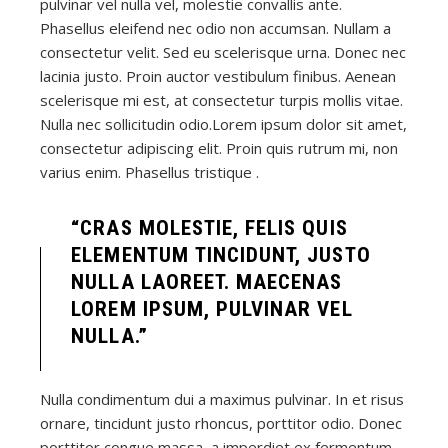
pulvinar vel nulla vel, molestie convallis ante.
Phasellus eleifend nec odio non accumsan. Nullam a
consectetur velit. Sed eu scelerisque urna. Donec nec
lacinia justo. Proin auctor vestibulum finibus. Aenean
scelerisque mi est, at consectetur turpis mollis vitae.
Nulla nec sollicitudin odio.Lorem ipsum dolor sit amet,
consectetur adipiscing elit. Proin quis rutrum mi, non
varius enim. Phasellus tristique .
“CRAS MOLESTIE, FELIS QUIS
ELEMENTUM TINCIDUNT, JUSTO
NULLA LAOREET. MAECENAS
LOREM IPSUM, PULVINAR VEL
NULLA.”
Nulla condimentum dui a maximus pulvinar. In et risus
ornare, tincidunt justo rhoncus, porttitor odio. Donec
porttitor congue massa, a imperdiet ex fermentum