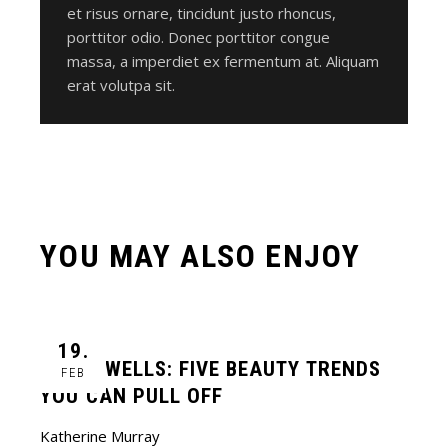
et risus ornare, tincidunt justo rhoncus,
porttitor odio. Donec porttitor congue
massa, a imperdiet ex fermentum at. Aliquam
erat volutpa sit.
YOU MAY ALSO ENJOY
19.
LINDA WELLS: FIVE BEAUTY TRENDS
FEB
YOU CAN PULL OFF
Katherine Murray